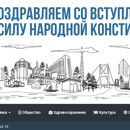
ика
Общество
Здравоохранение
Культура
С
id-19