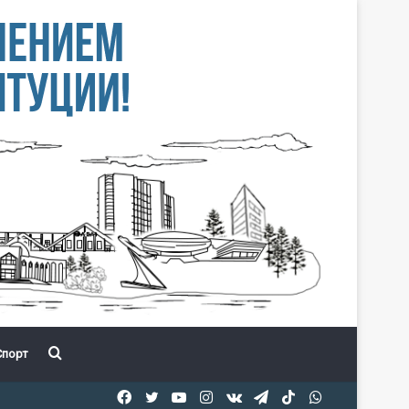
Іздеу
порт
Facebook
Twitter
YouTube
Instagram
vk.com
Telegram
TikTok
WhatsApp