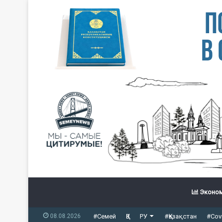
Эконом
08.08.2026
#Семей
ҚЗ
РУ
#Қазақстан
#Cov