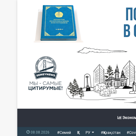
Эконом
08.08.2026
#Семей
ҚЗ
РУ
#Қазақстан
#Cov