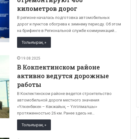
километров дорог
В регионе началась подготовка автомобильных
дорог и пунктов обогрева к зимнему периоду. Об этом
на брифинге в Региональной службе коммуникаций…
Толығырақ »
19.08.2025
В Кокпектинском районе
активно ведутся дорожные
работы
В Кокпектинском районе ведется строительство
автомобильной дороги местного значения
«Үлкенбөкен – Көкжайық – Үлгілімалшы»
протяженностью 26 км. Ранее здесь не…
Толығырақ »