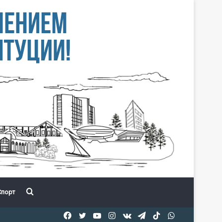
Іздеу
порт
Facebook
Twitter
YouTube
Instagram
vk.com
Telegram
TikTok
WhatsApp