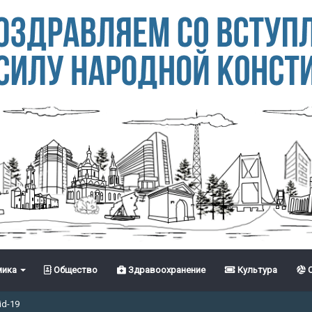
ика
Общество
Здравоохранение
Культура
С
id-19