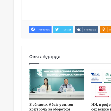
Facebook
Twitter
VKontakte
O
Осы айдарда
В области Абай усилен
ИИ, профе
контроль за оборотом
сельские 