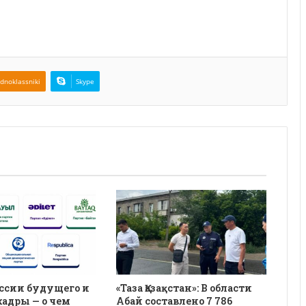
dnoklassniki
Skype
ссии будущего и
«Таза Қазақстан»: В области
кадры — о чем
Абай составлено 7 786