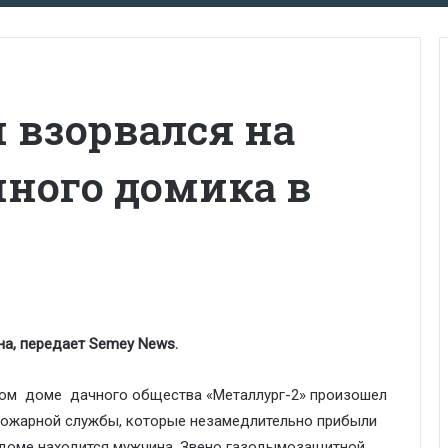
 взорвался на
чного домика в
на, передает Semey News.
лом доме дачного общества «Металлург-2» произошел
пожарной службы, которые незамедлительно прибыли
 доме находится мужчина. Звено газодымозащитной