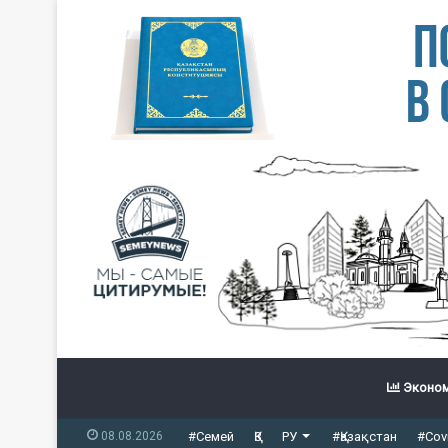
Эконом
08.08.2026
#Семей
ҚЗ
РУ
#Қазақстан
#Cov