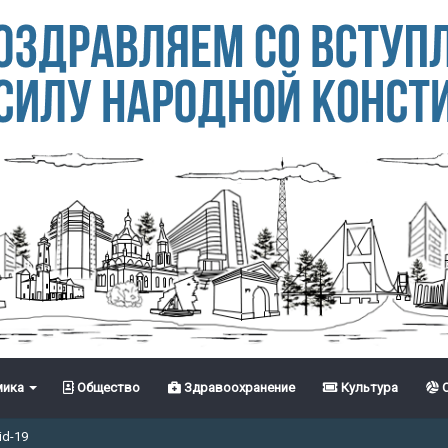
ика
Общество
Здравоохранение
Культура
С
id-19