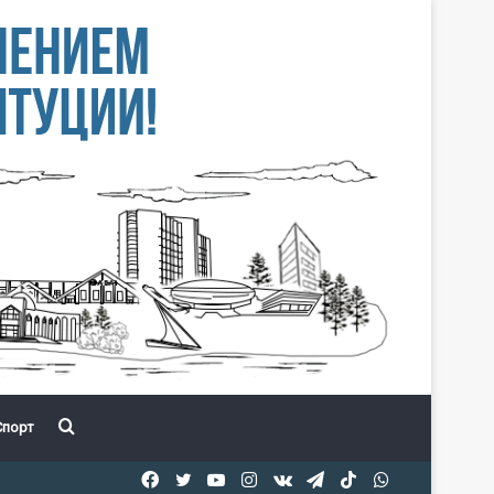
Іздеу
порт
Facebook
Twitter
YouTube
Instagram
vk.com
Telegram
TikTok
WhatsApp