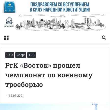
Меню
Із
ВКО
Спорт
ТОП
РгК «Восток» прошел
чемпионат по военному
троеборью
12.07.2021