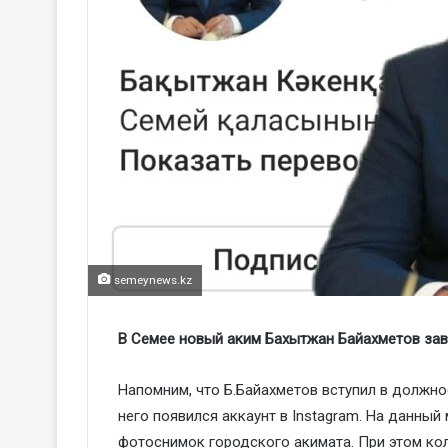
semeynews.kz
В Семее новый аким Бахытжан Байахметов заве
Напомним, что Б.Байахметов вступил в должнос
него появился аккаунт в Instagram. На данный
фотоснимок городского акимата. При этом кол