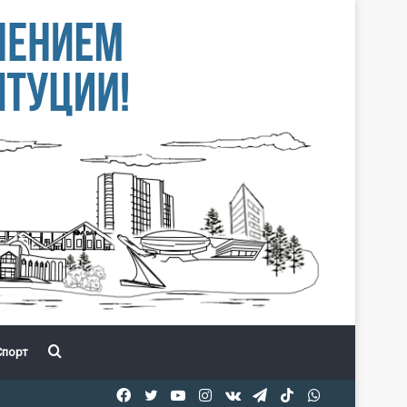
Іздеу
порт
Facebook
Twitter
YouTube
Instagram
vk.com
Telegram
TikTok
WhatsApp