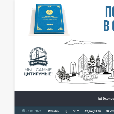
Эконом
07.08.2026
#Семей
ҚЗ
РУ
#Қазақстан
#Cov