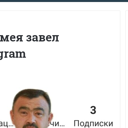
мея завел
agram