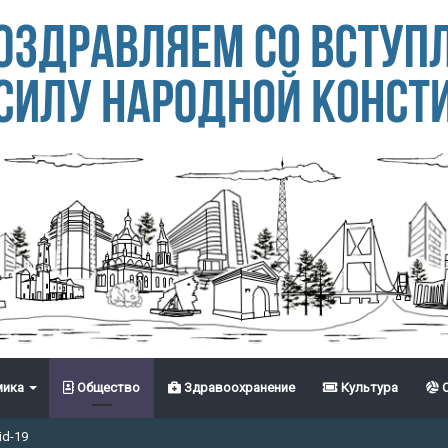
ика
Общество
Здравоохранение
Культура
С
id-19