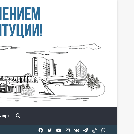
Іздеу
порт
Facebook
Twitter
YouTube
Instagram
vk.com
Telegram
TikTok
WhatsApp