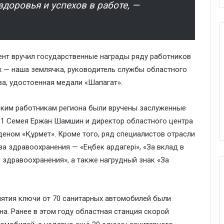
доровья и успехов в работе, —
ент вручил государственные награды ряду работников
 — наша землячка, руководитель службы областного
а, удостоенная медали «Шапагат».
ским работникам региона были вручены заслуженные
№1 Семея Ержан Шамшин и директор областного центра
еном «Құрмет». Кроме того, ряд специалистов отрасли
 здравоохранения — «Еңбек ардагері», «За вклад в
 здравоохранения», а также нагрудный знак «За
иятия ключи от 70 санитарных автомобилей были
а. Ранее в этом году областная станция скорой