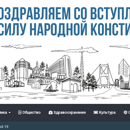
ика
Общество
Здравоохранение
Культура
С
id-19