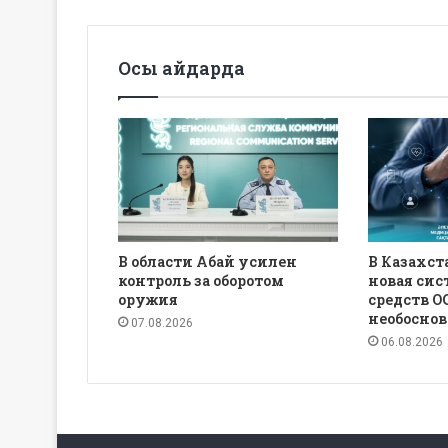
Осы айдарда
В области Абай усилен
В Казахст
контроль за оборотом
новая си
оружия
средств О
необосно
07.08.2026
06.08.2026