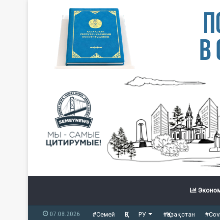
Эконом
07.08.2026
#Семей
ҚЗ
РУ
#Қазақстан
#Cov