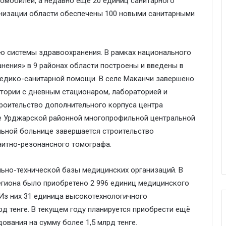
омобилей, а недавно ещё 20 единиц санитарного
анизации области обеспечены 100 новыми санитарными
ию системы здравоохранения. В рамках национального
нения» в 9 районах области построены и введены в
едико-санитарной помощи. В селе Маканчи завершено
тории с дневным стационаром, лабораторией и
троительство дополнительного корпуса центра
е Урджарской районной многопрофильной центральной
ьной больнице завершается строительство
нитно-резонансного томографа.
ьно-технической базы медицинских организаций. В
егиона было приобретено 2 996 единиц медицинского
 Из них 31 единица высокотехнологичного
рд тенге. В текущем году планируется приобрести ещё
вания на сумму более 1,5 млрд тенге.