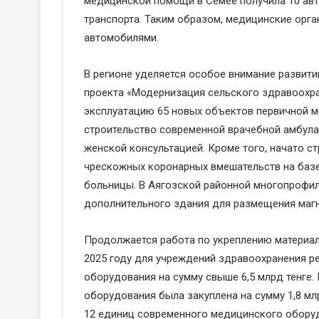
медицинской помощи в Семее получила 10 авт
транспорта. Таким образом, медицинские орг
автомобилями.
В регионе уделяется особое внимание развит
проекта «Модернизация сельского здравоохра
эксплуатацию 65 новых объектов первичной м
строительство современной врачебной амбула
женской консультацией. Кроме того, начато с
чрескожных коронарных вмешательств на баз
больницы. В Аягозской районной многопрофил
дополнительного здания для размещения маг
Продолжается работа по укреплению материал
2025 году для учреждений здравоохранения р
оборудования на сумму свыше 6,5 млрд тенге.
оборудования была закуплена на сумму 1,8 мл
12 единиц современного медицинского оборудо