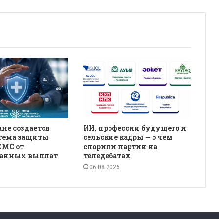
ане создается
ИИ, профессии будущего и
стема защиты
сельские кадры — о чем
СМС от
спорили партии на
ванных выплат
теледебатах
06.08.2026