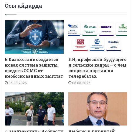
Осы айдарда
В Казахстане создается
ИИ, профессии будущего
новая система защиты
и сельские кадры — о чем
средств ОСМС от
спорили партии на
необоснованных выплат
теледебатах
06.08.2026
06.08.2026
«Таза Қазақстан»: В области
Выборы в Курултай