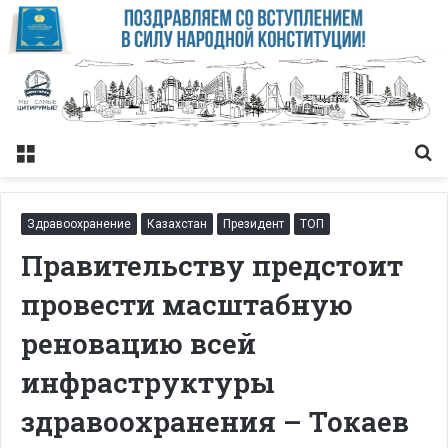
Меню
Із
Здравоохранение
Казахстан
Президент
ТОП
Правительству предстоит
провести масштабную
реновацию всей
инфраструктуры
здравоохранения – Токаев