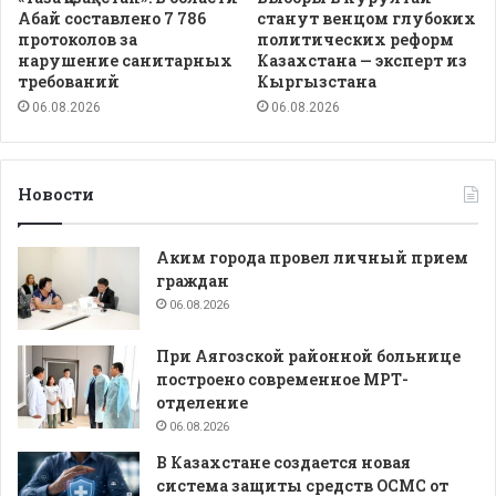
Абай составлено 7 786
станут венцом глубоких
протоколов за
политических реформ
нарушение санитарных
Казахстана — эксперт из
требований
Кыргызстана
06.08.2026
06.08.2026
Новости
Аким города провел личный прием
граждан
06.08.2026
При Аягозской районной больнице
построено современное МРТ-
отделение
06.08.2026
В Казахстане создается новая
система защиты средств ОСМС от