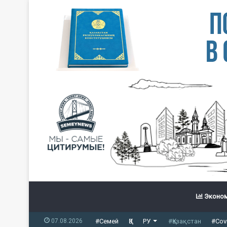
Эконом
07.08.2026
#Семей
ҚЗ
РУ
#Қазақстан
#Cov