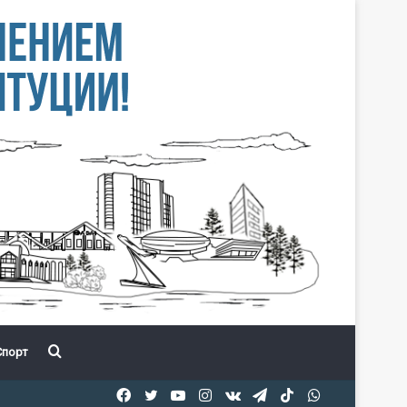
Іздеу
порт
Facebook
Twitter
YouTube
Instagram
vk.com
Telegram
TikTok
WhatsApp