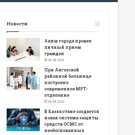
Новости
Аким города провел
личный прием
граждан
06.08.2026
При Аягозской
районной больнице
построено
современное МРТ-
отделение
06.08.2026
В Казахстане создается
новая система защиты
средств ОСМС от
необоснованных