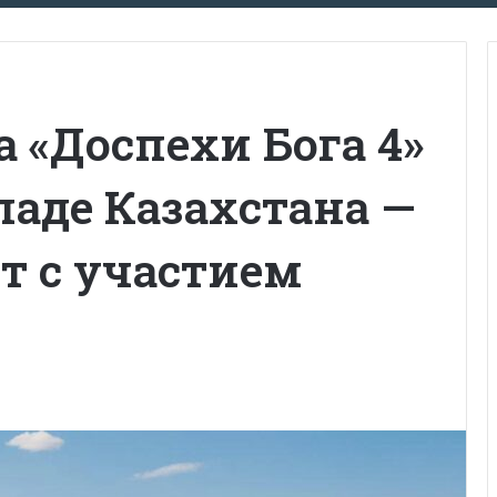
 «Доспехи Бога 4»
паде Казахстана —
т с участием