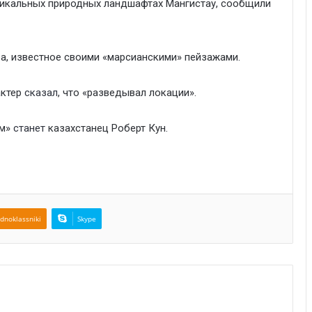
никальных природных ландшафтах Мангистау, сообщили
, известное своими «марсианскими» пейзажами.
актер
сказал
, что «разведывал локации».
ум»
станет
казахстанец Роберт Кун.
dnoklassniki
Skype