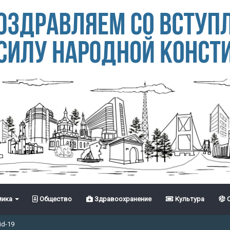
ика
Общество
Здравоохранение
Культура
С
id-19