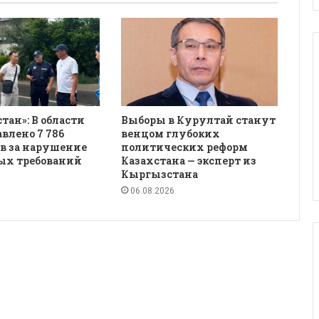
қстан»: В области
Выборы в Курултай станут
авлено 7 786
венцом глубоких
в за нарушение
политических реформ
ых требований
Казахстана — эксперт из
Кыргызстана
06.08.2026