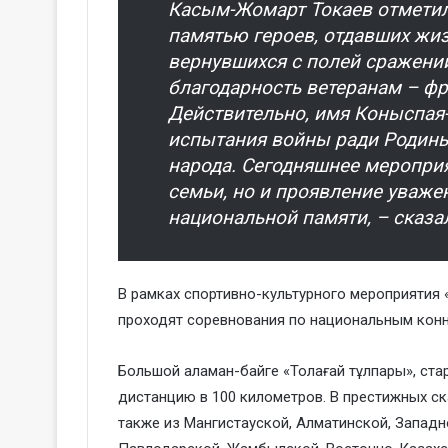
Касым-Жомарт Токаев отметил
памятью героев, отдавших жиз
вернувшихся с полей сражени
благодарность ветеранам – ф
Действительно, имя Коныспая-
испытания войны ради Родины,
народа. Сегодняшнее мероприя
семьи, но и проявление уваже
национальной памяти, – сказал
В рамках спортивно-культурного мероприятия «
проходят соревнования по национальным конн
Большой аламан-байге «Толағай тұлпары», ста
дистанцию в 100 километров. В престижных ск
также из Мангистауской, Алматинской, Западн