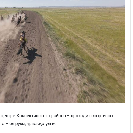
 центре Кокпектинского района – проходит спортивно-
 – ел рухы, ұрпаққа үлгі».