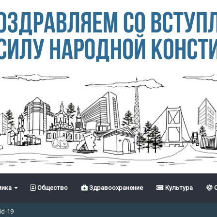
ика
Общество
Здравоохранение
Культура
С
id-19