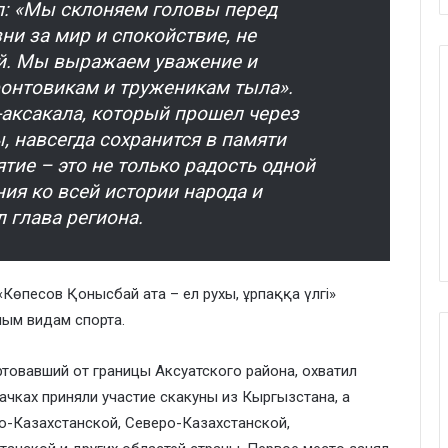
: «Мы склоняем головы перед
ни за мир и спокойствие, не
й. Мы выражаем уважение и
ронтовикам и труженикам тыла».
аксакала, который прошел через
 навсегда сохранится в памяти
тие – это не только радость одной
ния ко всей истории народа и
 глава региона.
Көпесов Қонысбай ата – ел рухы, ұрпаққа үлгі»
ым видам спорта.
ртовавший от границы Аксуатского района, охватил
ачках приняли участие скакуны из Кыргызстана, а
о-Казахстанской, Северо-Казахстанской,