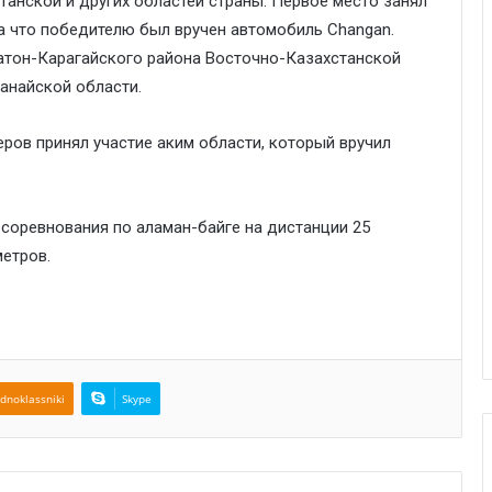
анской и других областей страны. Первое место занял
за что победителю был вручен автомобиль Changan.
Катон-Карагайского района Восточно-Казахстанской
танайской области.
ров принял участие аким области, который вручил
 соревнования по аламан-байге на дистанции 25
метров.
dnoklassniki
Skype