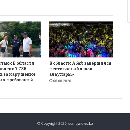
қстан»: В области
В области Абай завершился
авлено 7 786
фестиваль «Алакөл
в за нарушение
алаулары»
ых требований
06.08.2026
© Copyright 2026, semeynews.kz