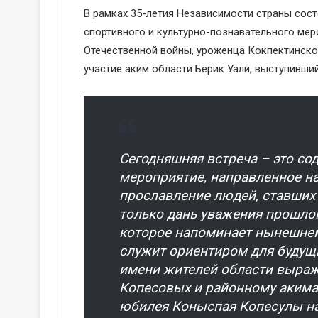
В рамках 35-летия Независимости страны сос
спортивного и культурно-познавательного мер
Отечественной войны, уроженца Кокпектинско
участие аким области Берик Уали, выступивши
Сегодняшняя встреча – это со
мероприятие, направленное на
прославление людей, ставших
только дань уважения прошлом
которое напоминает нынешнем
служит ориентиром для будущи
имени жителей области выра
Копесовых и районному акима
юбилея Коныспая Копесулы на