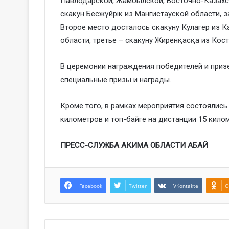
Павлодарской, Жамбылской, Восточно-Казахст
скакун Бесжүйрік из Мангистауской области, 
Второе место досталось скакуну Кулагер из 
области, третье – скакуну Жиренқасқа из Кос
В церемонии награждения победителей и призе
специальные призы и награды.
Кроме того, в рамках мероприятия состоялись
километров и топ-байге на дистанции 15 кило
ПРЕСС-СЛУЖБА АКИМА ОБЛАСТИ АБАЙ
Facebook
Twitter
VKontakte
O