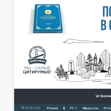
Эконом
09.08.2026
#Семей
ҚЗ
РУ
#Қазақстан
#Cov