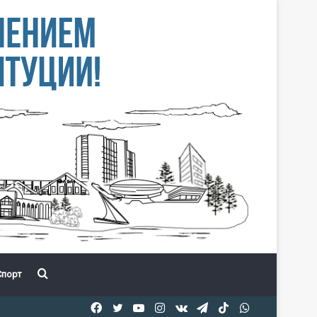
Іздеу
порт
Facebook
Twitter
YouTube
Instagram
vk.com
Telegram
TikTok
WhatsApp