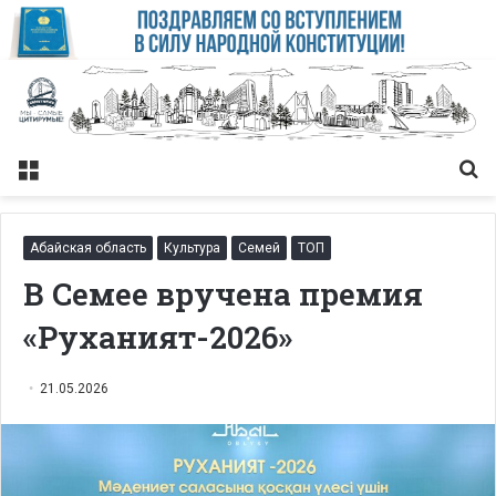
Меню
Із
Абайская область
Культура
Семей
ТОП
В Семее вручена премия
«Руханият-2026»
21.05.2026