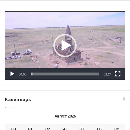
Видеоплеер
00:00
02:24
Календарь
Август 2026
ПН
ВТ
СР
ЧТ
ПТ
СБ
ВС