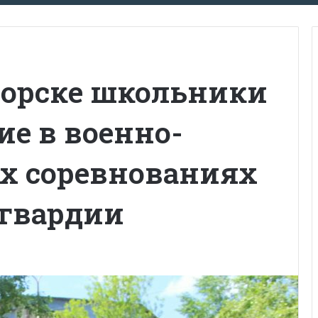
горске школьники
е в военно-
х соревнованиях
гвардии