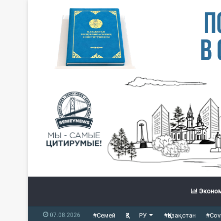
Эконом
07.08.2026
#Семей
ҚЗ
РУ
#Қазақстан
#Cov