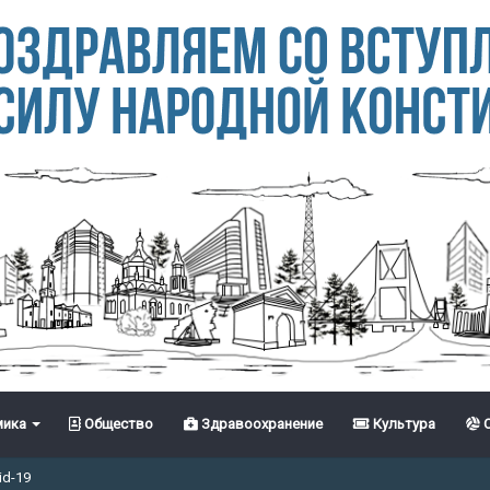
ика
Общество
Здравоохранение
Культура
С
id-19