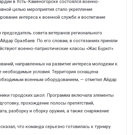
ардии в Усть-Каменогорске состоялся военно-
новной целью мероприятия стало укрепление
рование интереса к военной службе и воспитание
 председатель совета ветеранов регионального
йдар Оразбаев. По его словам, в состязаниях приняли
йствуют военно-патриотические классы «Жас Бүркіт».
ваний, направленных на развитие интереса молодежи к
се необходимые условия. Территория оснащена
обходимым военным оборудованием, — отметил Айдар
сники городских школ. Программа включала элементы
дготовку, прохождение полосы препятствий,
ата, разборку и сборку оружия, а также снаряжение
сказал, что команда серьезно готовилась к турниру.