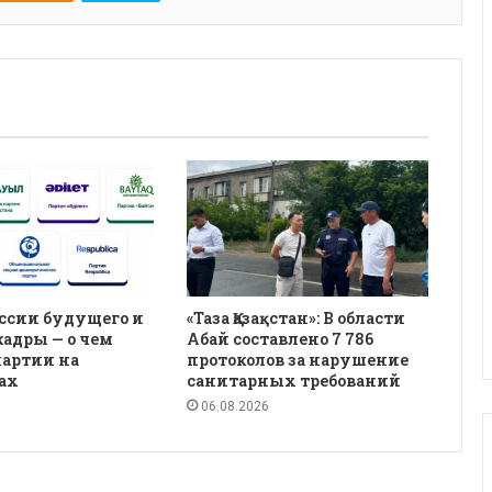
ссии будущего и
«Таза Қазақстан»: В области
кадры — о чем
Абай составлено 7 786
партии на
протоколов за нарушение
ах
санитарных требований
06.08.2026