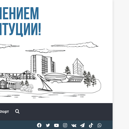
Іздеу
порт
Facebook
Twitter
YouTube
Instagram
vk.com
Telegram
TikTok
WhatsApp