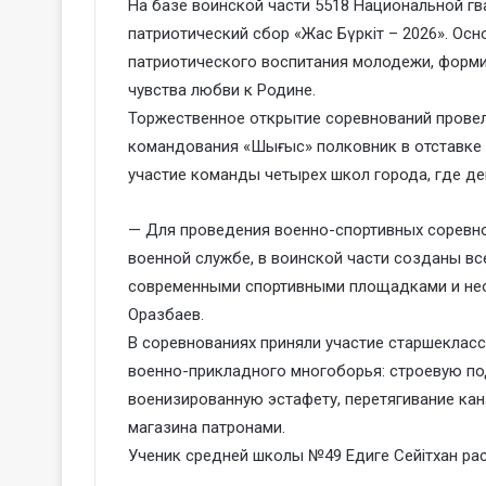
На базе воинской части 5518 Национальной гв
патриотический сбор «Жас Бүркіт – 2026». Ос
патриотического воспитания молодежи, форми
чувства любви к Родине.
Торжественное открытие соревнований провел
командования «Шығыс» полковник в отставке А
участие команды четырех школ города, где де
— Для проведения военно-спортивных соревно
военной службе, в воинской части созданы в
современными спортивными площадками и не
Оразбаев.
В соревнованиях приняли участие старшеклас
военно-прикладного многоборья: строевую по
военизированную эстафету, перетягивание кан
магазина патронами.
Ученик средней школы №49 Едиге Сейітхан рас