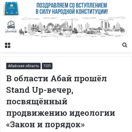
Меню
Із
Абайская область
ТОП
В области Абай прошёл
Stand Up-вечер,
посвящённый
продвижению идеологии
«Закон и порядок»