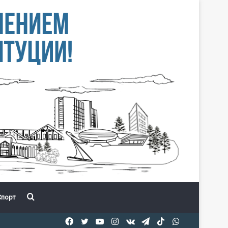
Іздеу
порт
Facebook
Twitter
YouTube
Instagram
vk.com
Telegram
TikTok
WhatsApp