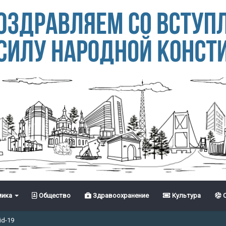
ика
Общество
Здравоохранение
Культура
С
id-19