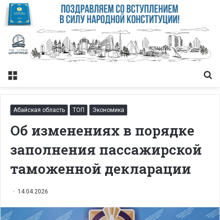
Меню
Із
Абайская область
ТОП
Экономика
Об изменениях в порядке
заполнения пассажирской
таможенной декларации
14.04.2026