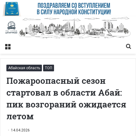
Меню
Із
Абайская область
ТОП
Пожароопасный сезон
стартовал в области Абай:
пик возгораний ожидается
летом
14.04.2026