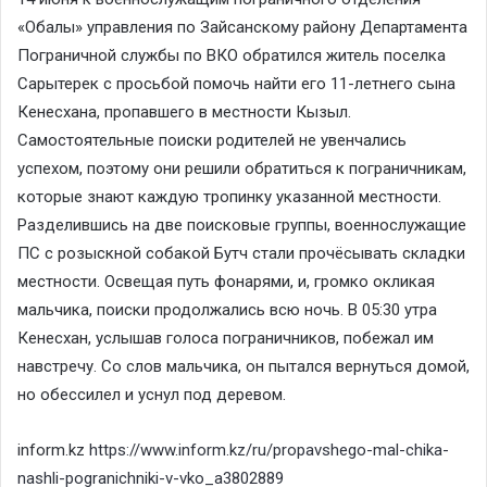
«Обалы» управления по Зайсанскому району Департамента
Пограничной службы по ВКО обратился житель поселка
Сарытерек с просьбой помочь найти его 11-летнего сына
Кенесхана, пропавшего в местности Кызыл.
Самостоятельные поиски родителей не увенчались
успехом, поэтому они решили обратиться к пограничникам,
которые знают каждую тропинку указанной местности.
Разделившись на две поисковые группы, военнослужащие
ПС с розыскной собакой Бутч стали прочёсывать складки
местности. Освещая путь фонарями, и, громко окликая
мальчика, поиски продолжались всю ночь. В 05:30 утра
Кенесхан, услышав голоса пограничников, побежал им
навстречу. Со слов мальчика, он пытался вернуться домой,
но обессилел и уснул под деревом.
inform.kz
https://www.inform.kz/ru/propavshego-mal-chika-
nashli-pogranichniki-v-vko_a3802889