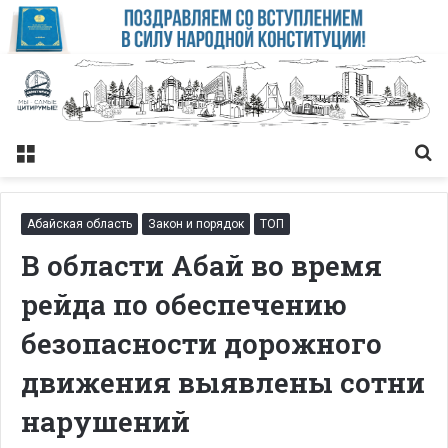
Меню
Із
Абайская область
Закон и порядок
ТОП
В области Абай во время
рейда по обеспечению
безопасности дорожного
движения выявлены сотни
нарушений