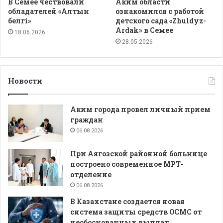
В Семее чествовали
Аким области
обладателей «Алтын
ознакомился с работой
белгі»
детского сада «Zhuldyz-
Ardak» в Семее
18.06.2026
28.05.2026
Новости
Аким города провел личный прием
граждан
06.08.2026
При Аягозской районной больнице
построено современное МРТ-
отделение
06.08.2026
В Казахстане создается новая
система защиты средств ОСМС от
необоснованных выплат