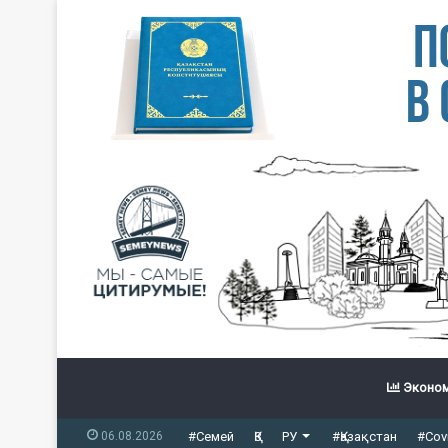
Эконом
06.08.2026
#Семей
ҚЗ
РУ
#Қазақстан
#Cov