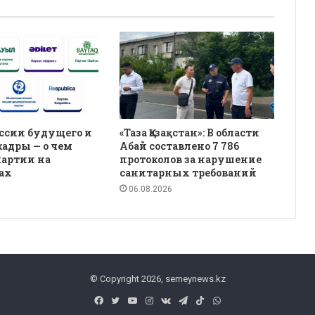
ссии будущего и
«Таза Қазақстан»: В области
кадры — о чем
Абай составлено 7 786
партии на
протоколов за нарушение
ах
санитарных требований
06.08.2026
© Copyright 2026, semeynews.kz
Facebook
Twitter
YouTube
Instagram
vk.com
Telegram
TikTok
WhatsApp