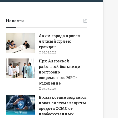
Новости
Аким города провел
личный прием
граждан
06.08.2026
При Аягозской
районной больнице
построено
современное МРТ-
отделение
06.08.2026
В Казахстане создается
новая система защиты
средств ОСМС от
необоснованных