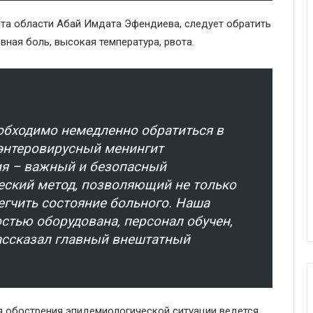
та области Абай Имдата Эфендиева, следует обратить
вная боль, высокая температура, рвота.
необходимо немедленно обратиться в
 энтеровирусный менингит
ия – важный и безопасный
еский метод, позволяющий не только
легчить состояние больного. Наша
стью оборудована, персонал обучен,
ассказал главный внештатный
я обострения эпидемиологической ситуации ведется