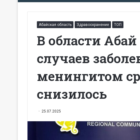
Абайская область
Здравоохранение
ТОП
В области Абай
случаев забол
менингитом ср
снизилось
25.07.2025