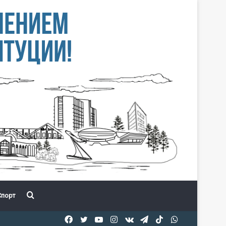
Іздеу
порт
Facebook
Twitter
YouTube
Instagram
vk.com
Telegram
TikTok
WhatsApp