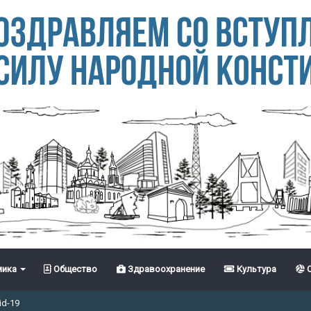
ика
Общество
Здравоохранение
Культура
С
id-19