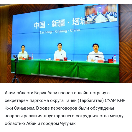
Аким области Берик Уали провел онлайн-встречу с
секретарем парткома округа Тачен (Тарбагатай) СУАР КНР
Чжи Сяньвэем. В ходе переговоров были обсуждены
вопросы развития двустороннего сотрудничества между
областью Абай и городом Чугучак.