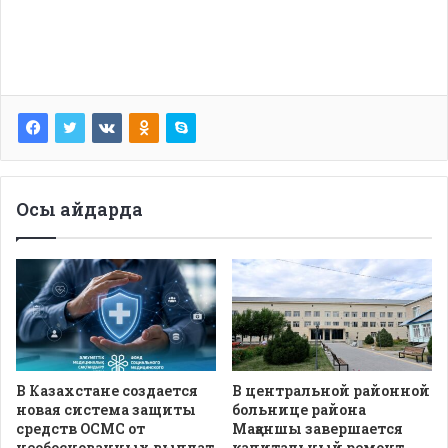
Осы айдарда
В Казахстане создается
В центральной районной
новая система защиты
больнице района
средств ОСМС от
Мақаншы завершается
необоснованных выплат
капитальный ремонт