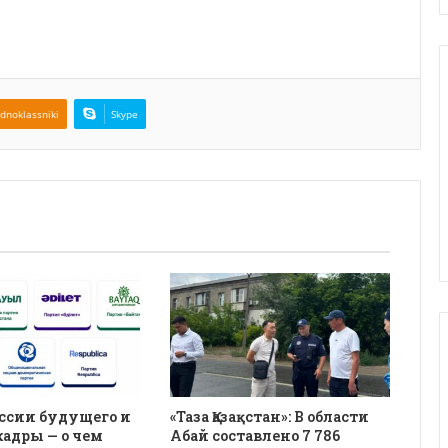
dnoklassniki
Skype
ссии будущего и
«Таза Қазақстан»: В области
кадры — о чем
Абай составлено 7 786