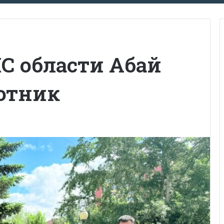
С области Абай
отник