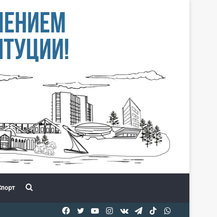
Іздеу
порт
Facebook
Twitter
YouTube
Instagram
vk.com
Telegram
TikTok
WhatsApp