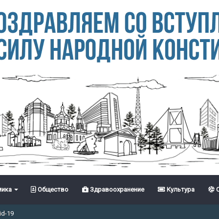
ика
Общество
Здравоохранение
Культура
С
id-19