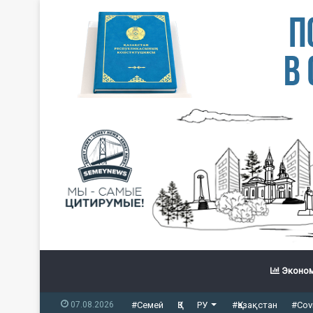
Эконом
07.08.2026
#Семей
ҚЗ
РУ
#Қазақстан
#Cov