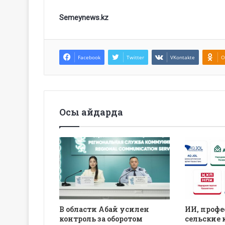
Semeynews.kz
Facebook
Twitter
VKontakte
O
Осы айдарда
В области Абай усилен
ИИ, профе
контроль за оборотом
сельские 