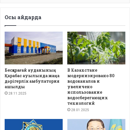
Осы айдарда
Бесқарағай ауданының
В Казахстане
Қарабас ауылында жаңа
модернизировано 80
дәрігерлік амбулатория
водоканалов и
ашылды
увеличено
использование
28.11.2025
водосберегающих
технологий
28.01.2025