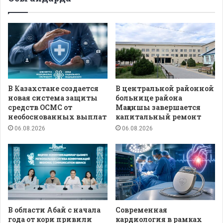
В Казахстане создается
В центральной районной
новая система защиты
больнице района
средств ОСМС от
Мақаншы завершается
необоснованных выплат
капитальный ремонт
06.08.2026
06.08.2026
В области Абай с начала
Современная
года от кори привили
кардиология в рамках