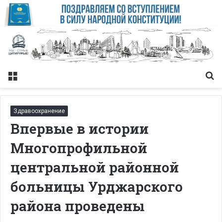
Меню
Із
Здравоохранение
Впервые в истории
Многопрофильной
центральной районной
больницы Урджарского
района проведены