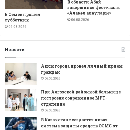
В области Абай
завершился фестиваль
«Алакөл алаулары»
В Семее прошел
субботник
06.08.2026
06.08.2026
Новости
Аким города провел личный прием
граждан
06.08.2026
При Аягозской районной больнице
построено современное МРТ-
отделение
06.08.2026
В Казахстане создается новая
система защиты средств ОСМС от