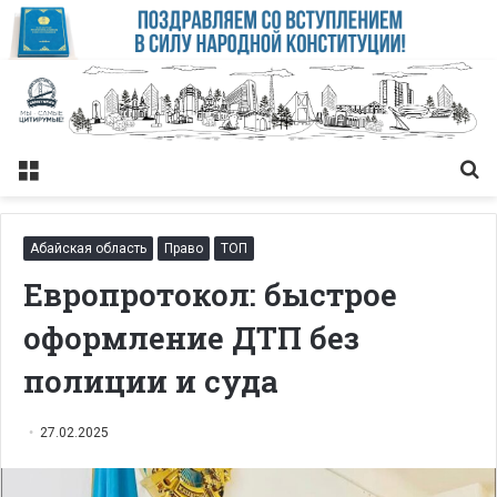
Меню
Із
Абайская область
Право
ТОП
Европротокол: быстрое
оформление ДТП без
полиции и суда
27.02.2025