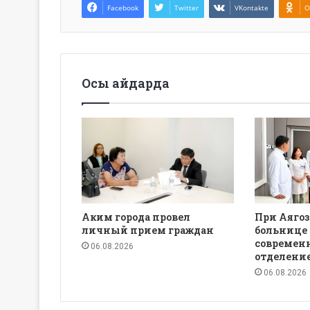
Facebook
Twitter
VKontakte
O
Осы айдарда
Аким города провел
При Аяго
личный прием граждан
больнице 
современ
06.08.2026
отделени
06.08.2026