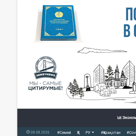
Эконом
08.08.2026
#Семей
ҚЗ
РУ
#Қазақстан
#Cov