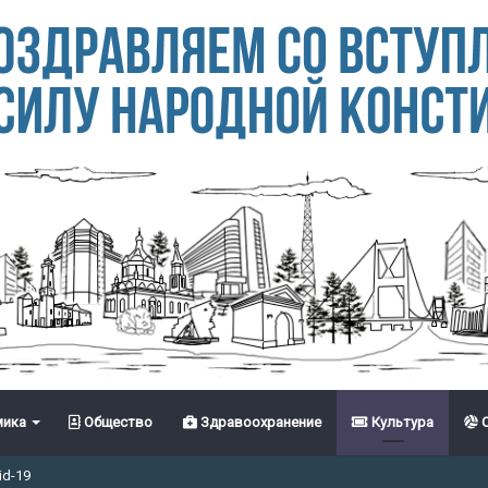
ика
Общество
Здравоохранение
Культура
С
id-19