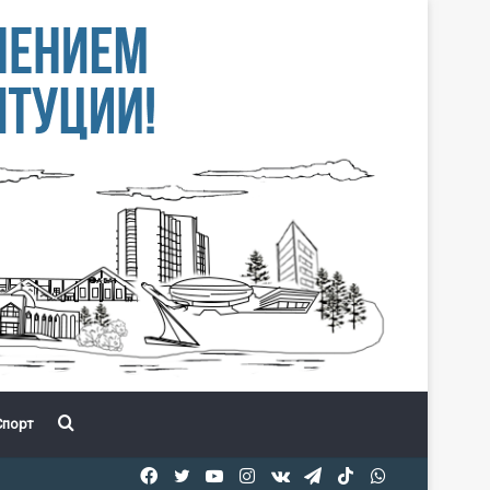
Іздеу
порт
Facebook
Twitter
YouTube
Instagram
vk.com
Telegram
TikTok
WhatsApp