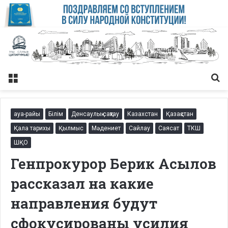
Меню
Із
ауа-райы
Білім
Денсаулық сақтау
Казахстан
Қазақстан
Қала тарихы
Қылмыс
Мәдениет
Сайлау
Саясат
ТКШ
ШҚО
Генпрокурор Берик Асылов
рассказал на какие
направления будут
сфокусированы усилия