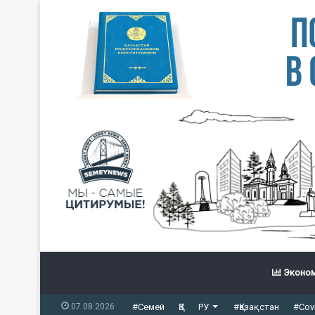
Эконом
07.08.2026
#Семей
ҚЗ
РУ
#Қазақстан
#Cov