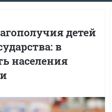
лагополучия детей
сударства: в
ть населения
ти