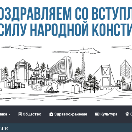
ика
Общество
Здравоохранение
Культура
С
id-19