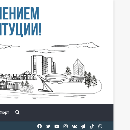
Іздеу
порт
Facebook
Twitter
YouTube
Instagram
vk.com
Telegram
TikTok
WhatsApp