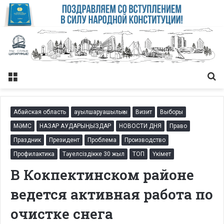
Меню
Із
Абайская область
ауылшаруашылығы
Визит
Выборы
МӘМС
НАЗАР АУДАРЫҢЫЗДАР
НОВОСТИ ДНЯ
Право
Праздник
Президент
Проблема
Производство
Профилактика
Тәуелсіздікке 30 жыл
ТОП
Үкімет
В Кокпектинском районе
ведется активная работа по
очистке снега