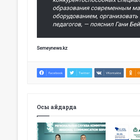
образования современным ма
оборудованием, организовать
педагогов, — пояснил Гани Бе
Semeynews.kz
Facebook
Twitter
VKontakte
O
Осы айдарда