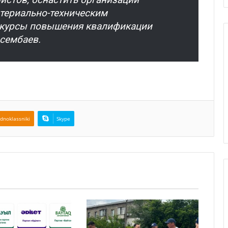
териально-техническим
 курсы повышения квалификации
йсембаев.
dnoklassniki
Skype