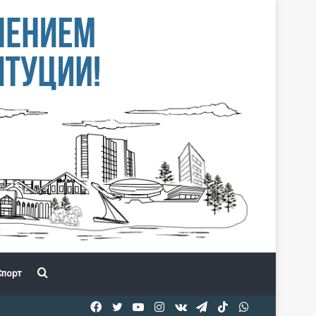
Іздеу
порт
Facebook
Twitter
YouTube
Instagram
vk.com
Telegram
TikTok
WhatsApp