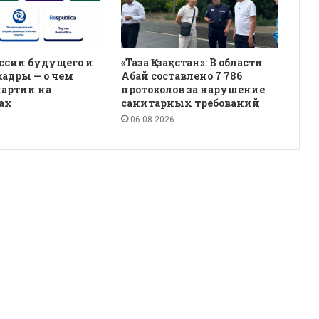
ссии будущего и
«Таза Қазақстан»: В области
кадры — о чем
Абай составлено 7 786
партии на
протоколов за нарушение
ах
санитарных требований
06.08.2026