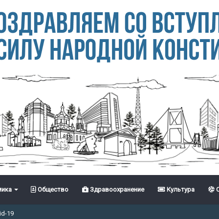
ика
Общество
Здравоохранение
Культура
С
id-19