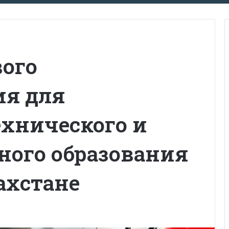
ого
ия для
ехнического и
ного образования
ахстане