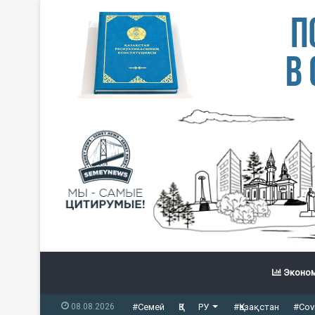
Эконом
08.08.2026
#Семей
ҚЗ
РУ
#Қазақстан
#Cov