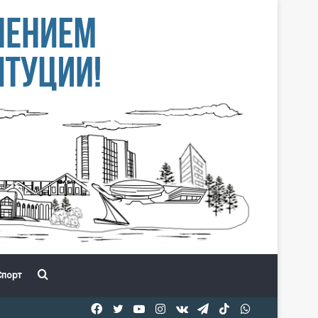
Іздеу
порт
Facebook
Twitter
YouTube
Instagram
vk.com
Telegram
TikTok
WhatsApp