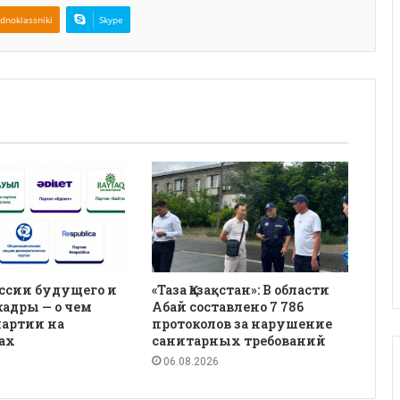
dnoklassniki
Skype
ссии будущего и
«Таза Қазақстан»: В области
кадры — о чем
Абай составлено 7 786
партии на
протоколов за нарушение
ах
санитарных требований
06.08.2026