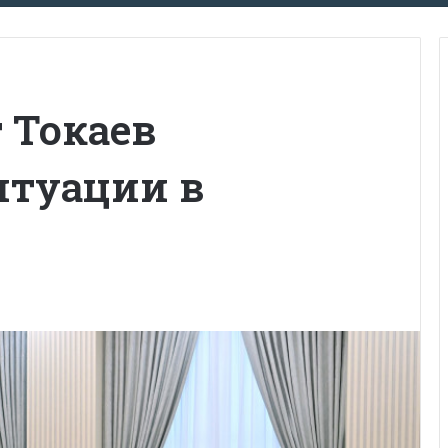
 Токаев
итуации в