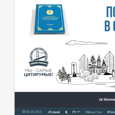
Эконом
08.08.2026
#Семей
ҚЗ
РУ
#Қазақстан
#Cov