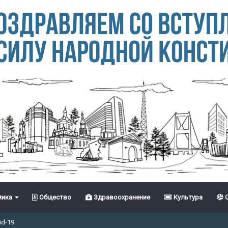
ика
Общество
Здравоохранение
Культура
С
id-19