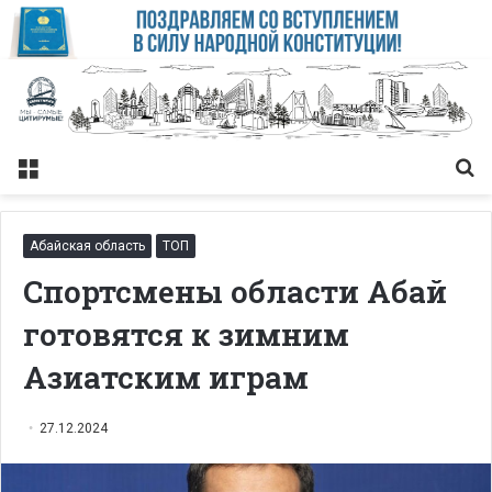
Меню
Із
Абайская область
ТОП
Спортсмены области Абай
готовятся к зимним
Азиатским играм
27.12.2024