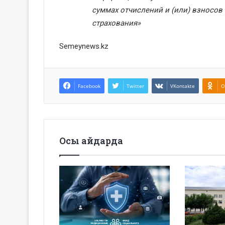
суммах отчислений и (или) взносов
страхования»
Semeynews.kz
Facebook
Twitter
VKontakte
O
Осы айдарда