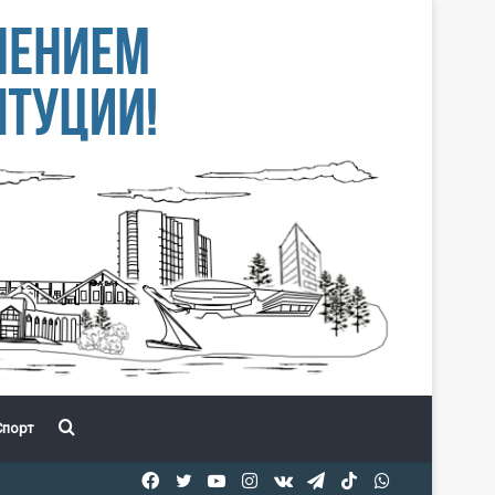
Іздеу
порт
Facebook
Twitter
YouTube
Instagram
vk.com
Telegram
TikTok
WhatsApp