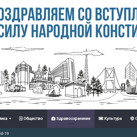
ика
Общество
Здравоохранение
Культура
С
id-19