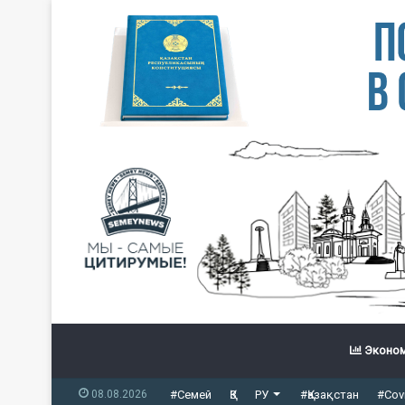
Эконом
08.08.2026
#Семей
ҚЗ
РУ
#Қазақстан
#Cov