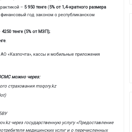
практикой –
5 950 тенге
(
5% от 1,4-кратного размера
 финансовый год законом о республиканском
–
4250 тенге (5% от МЗП);
нге
.
 АО «Казпочта», кассы и мобильные приложения
 ОСМС можно через:
ого страхования
msqory
.
kz
ot)
БВУ
ov
.
kz
через государственную услугу «Предоставление
потребителя медицинских услуг и о перечисленных