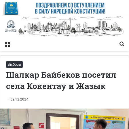
Меню
Із
Выборы
Шалкар Байбеков посетил
села Кокентау и Жазык
02.12.2024