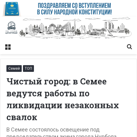
Меню
Із
Семей
ТОП
Чистый город: в Семее
ведутся работы по
ликвидации незаконных
свалок
В Семее состоялось освещение под
председательством акима города Нурбола