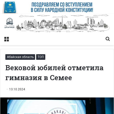
Меню
Із
Абайская область
ТОП
Вековой юбилей отметила
гимназия в Семее
13.10.2024