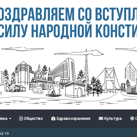
ика
Общество
Здравоохранение
Культура
С
id-19