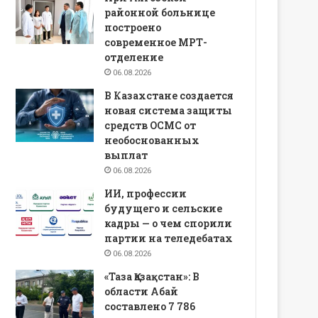
районной больнице
построено
современное МРТ-
отделение
06.08.2026
В Казахстане создается
новая система защиты
средств ОСМС от
необоснованных
выплат
06.08.2026
ИИ, профессии
будущего и сельские
кадры — о чем спорили
партии на теледебатах
06.08.2026
«Таза Қазақстан»: В
области Абай
составлено 7 786