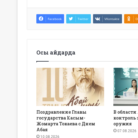
Facebook
Twitter
VKontakte
O
Осы айдарда
Поздравление Главы
В области
государства Касым-
контроль 
Жомарта Токаева с Днем
оружия
Абая
07.08.2026
10.08.2026