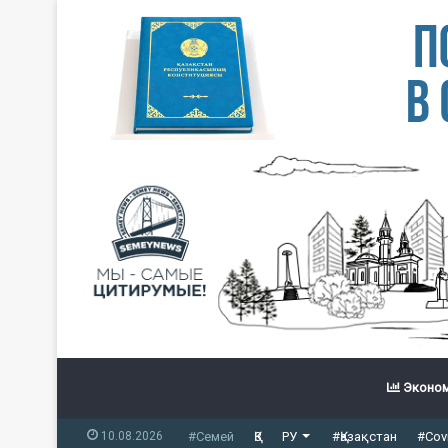
Эконом
10.08.2026
#Семей
ҚЗ
РУ
#Қазақстан
#Cov