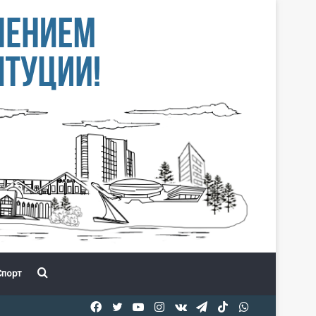
Іздеу
порт
Facebook
Twitter
YouTube
Instagram
vk.com
Telegram
TikTok
WhatsApp