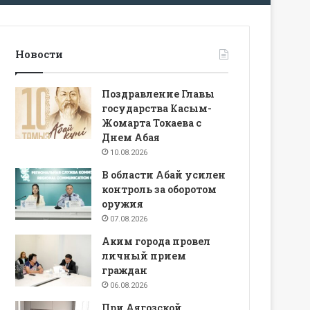
Новости
Поздравление Главы
государства Касым-
Жомарта Токаева с
Днем Абая
10.08.2026
В области Абай усилен
контроль за оборотом
оружия
07.08.2026
Аким города провел
личный прием
граждан
06.08.2026
При Аягозской