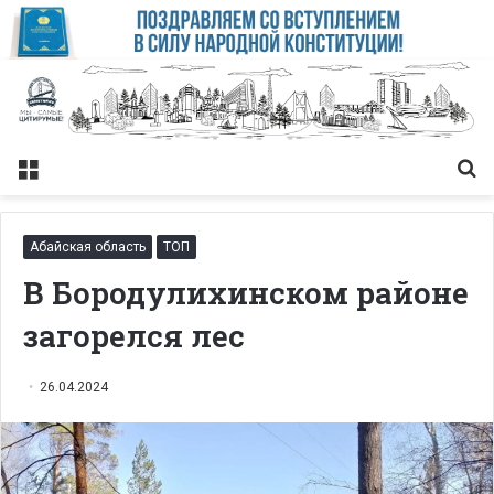
Меню
Із
Абайская область
ТОП
В Бородулихинском районе
загорелся лес
26.04.2024