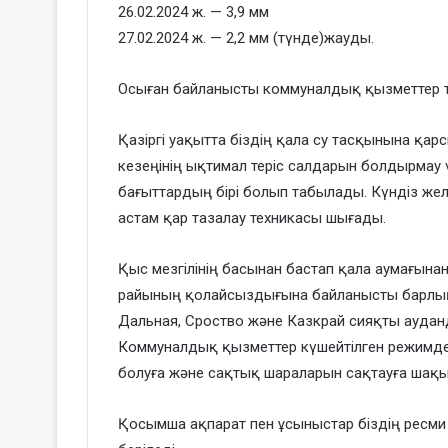
26.02.2024 ж. — 3,9 мм
27.02.2024 ж. — 2,2 мм (түнде)жауды.
Осыған байланысты коммуналдық қызметтер тә
Қазіргі уақытта біздің қала су тасқынына қар
кезеңінің ықтимал теріс салдарын болдырмау ү
бағыттардың бірі болып табылады. Күндіз желі
астам қар тазалау техникасы шығады.
Қыс мезгілінің басынан бастап қала аумағына
райының қолайсыздығына байланысты барлық 
Дальная, Сроство және Казкрай сияқты ауда
Коммуналдық қызметтер күшейтілген режимде
болуға және сақтық шараларын сақтауға шақ
Қосымша ақпарат пен ұсыныстар біздің ресми 