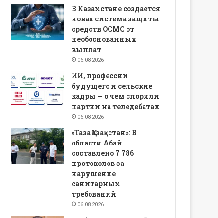
В Казахстане создается
новая система защиты
средств ОСМС от
необоснованных
выплат
06.08.2026
ИИ, профессии
будущего и сельские
кадры — о чем спорили
партии на теледебатах
06.08.2026
«Таза Қазақстан»: В
области Абай
составлено 7 786
протоколов за
нарушение
санитарных
требований
06.08.2026