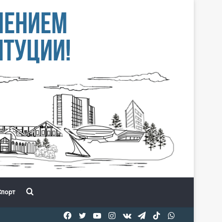
Іздеу
порт
Facebook
Twitter
YouTube
Instagram
vk.com
Telegram
TikTok
WhatsApp