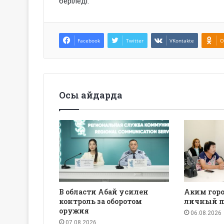
беріледі.
Facebook
Twitter
VKontakte
O
Осы айдарда
В области Абай усилен
Аким горо
контроль за оборотом
личный п
оружия
06.08.2026
07.08.2026