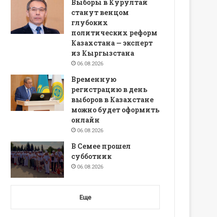
Выборы в Курултай
станут венцом
глубоких
политических реформ
Казахстана — эксперт
из Кыргызстана
06.08.2026
Временную
регистрацию в день
выборов в Казахстане
можно будет оформить
онлайн
06.08.2026
В Семее прошел
субботник
06.08.2026
Еще