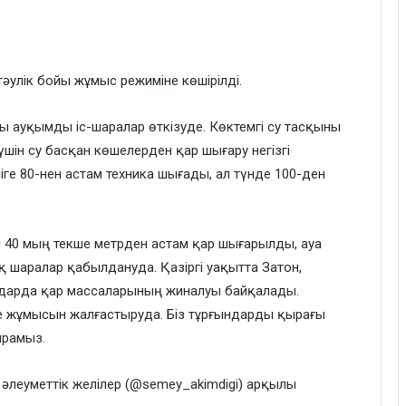
улік бойы жұмыс режиміне көшірілді.
сы ауқымды іс-шаралар өткізуде. Көктемгі су тасқыны
шін су басқан көшелерден қар шығару негізгі
ге 80-нен астам техника шығады, ал түнде 100-ден
н 40 мың текше метрден астам қар шығарылды, ауа
шаралар қабылдануда. Қазіргі уақытта Затон,
ндарда қар массаларының жиналуы байқалады.
 жұмысын жалғастыруда. Біз тұрғындарды қырағы
ырамыз.
әлеуметтік желілер (@semey_akimdigi) арқылы