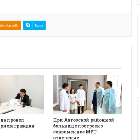
dnoklassniki
Skype
да провел
При Аягозской районной
рием граждан
больнице построено
современное МРТ-
отделение