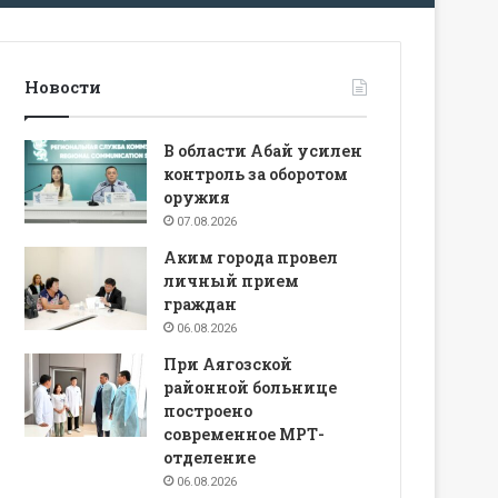
Новости
В области Абай усилен
контроль за оборотом
оружия
07.08.2026
Аким города провел
личный прием
граждан
06.08.2026
При Аягозской
районной больнице
построено
современное МРТ-
отделение
06.08.2026