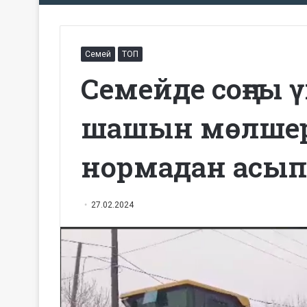
Семей
ТОП
Семейде соңғы 
шашын мөлшер
нормадан асып 
27.02.2024