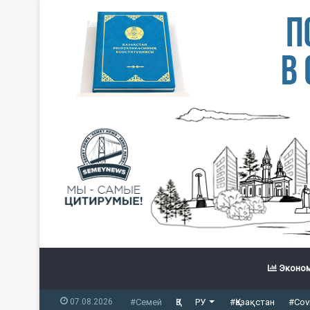
Эконом
07.08.2026
#Семей
ҚЗ
РУ
#Қазақстан
#Cov