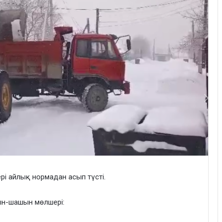
і айлық нормадан асып түсті.
ын-шашын мөлшері: