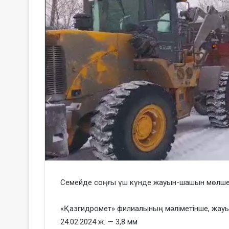
Семейде соңғы үш күнде жауын-шашын мөлшер
«Қазгидромет» филиалының мәліметінше, жау
24.02.2024 ж. — 3,8 мм