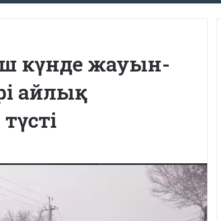
үш күнде жауын-
і айлық
түсті