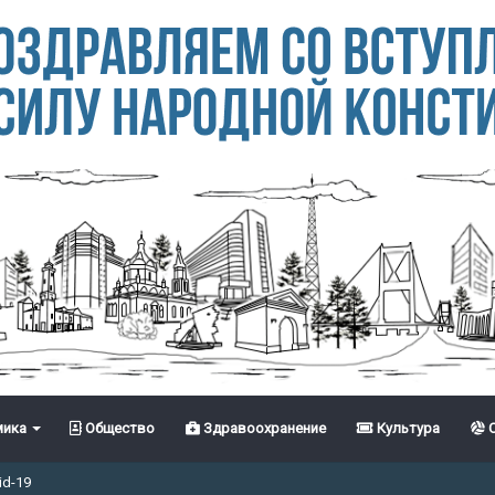
ика
Общество
Здравоохранение
Культура
С
id-19