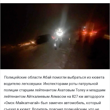
Полицейские области Абай помогли выбраться из кювета
водителю легковушки. Инспекторами роты патрульной
полиции старшим лейтенантом Ахатовым Толеу и младшим
лейтенантом Айткалиевым Алмасом на 827 км автодороги
«Омск-Майкапчагай» был замечен автомобиль, который
съехал в кювет. Водитель пояснил полицейским, что не