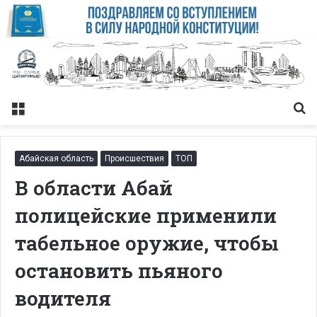
Меню
Із
Абайская область
Происшествия
ТОП
В области Абай
полицейские применили
табельное оружие, чтобы
остановить пьяного
водителя