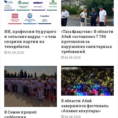
ИИ, профессии будущего
«Таза Қазақстан»: В области
и сельские кадры — о чем
Абай составлено 7 786
спорили партии на
протоколов за
теледебатах
нарушение санитарных
требований
06.08.2026
06.08.2026
В области Абай
завершился фестиваль
«Алакөл алаулары»
В Семее прошел
субботник
06.08.2026