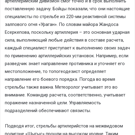
артиллерийский дивизион смог точно и в срок выполнить
поставленную задачу. Бойцы показали, что они настоящие
специалисты по стрельбе из 220-мм реактивной системы
залпового огня «Ураган». По словам майора Жандоса
Есеркепова, поскольку артиллерия – это основная ударная
сила, выполняющий любые действия в составе расчета,
каждый специалист приступает к выполнению своих задач
по применению артиллерийских установок. Например, если
разведчик знает направление противника и уточняет его
местоположение, то топогеодезист определяет
направление его боевого порядка. Погода во время
стрельбы также важна. Метеоролог учитывает это во
внимание. Командир расчета, соответственно, учитывает
поражение назначенной цели. Управляемость
подразделений обеспечивают связисты.
Подводя итог, стрельбы артилерийстов на межвидовом
полигоне «Шыгыс» прошли на высоком уровне. Таким