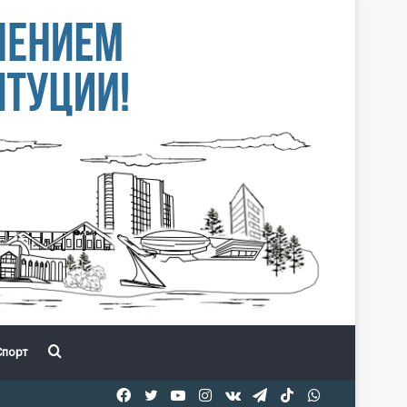
Іздеу
порт
Facebook
Twitter
YouTube
Instagram
vk.com
Telegram
TikTok
WhatsApp