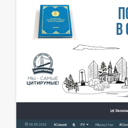
Эконом
08.08.2026
#Семей
ҚЗ
РУ
#Қазақстан
#Cov