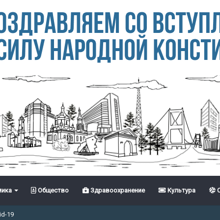
ика
Общество
Здравоохранение
Культура
С
id-19