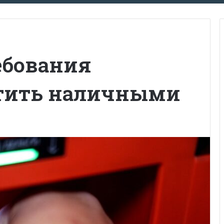
ебования
атить наличными