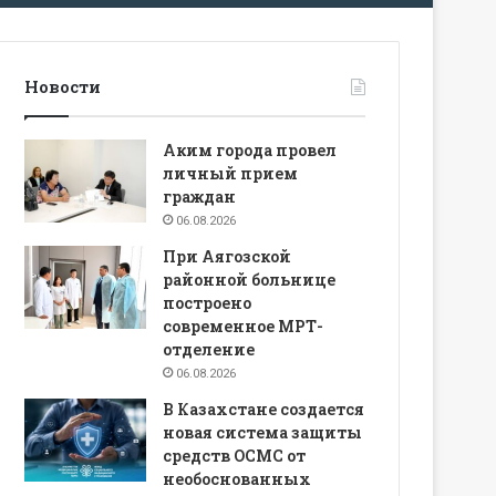
Новости
Аким города провел
личный прием
граждан
06.08.2026
При Аягозской
районной больнице
построено
современное МРТ-
отделение
06.08.2026
В Казахстане создается
новая система защиты
средств ОСМС от
необоснованных