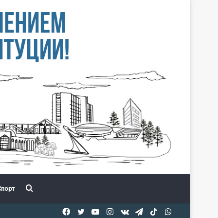
Іздеу
порт
Facebook
Twitter
YouTube
Instagram
vk.com
Telegram
TikTok
WhatsApp