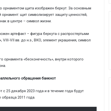
о орнаментом щита изображен беркут. За основным
 орнамент: щит символизирует защиту ценностей,
нак в центре – символ жизни.
ожен артефакт – фигура беркута с распростертыми
VIII-VII вв. до н.э., ВКО, элемент украшения, символ
го орнамента «бесконечность», внутри которого
на.
раллельного обращения банкнот
т с 25 декабря 2023 года и в течение года будут
 образца 2011 года.