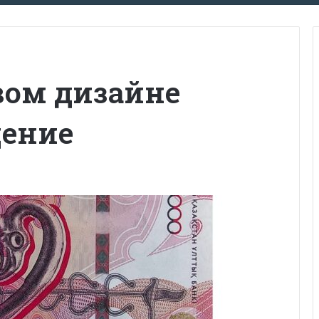
овом дизайне
щение