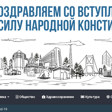
ика
Общество
Здравоохранение
Культура
С
id-19