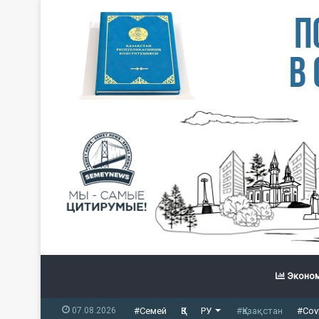
Эконом
07.08.2026
#Семей
ҚЗ
РУ
#Қазақстан
#Cov