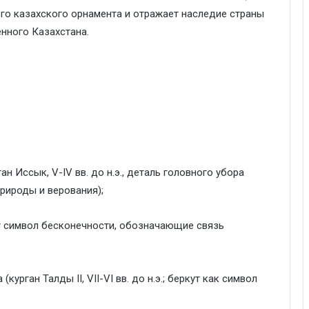
го казахского орнамента и отражает наследие страны
нного Казахстана.
н Иссык, V-IV вв. до н.э., деталь головного убора
рироды и верования);
т символ бесконечности, обозначающие связь
курган Талды II, VII-VI вв. до н.э.; беркут как символ