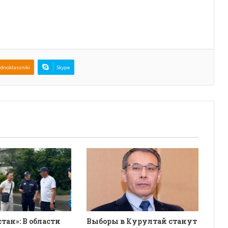
dnoklassniki
Skype
қстан»: В области
Выборы в Курултай станут