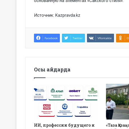
основанную на элементах «Сакского стиля».
Источник:
Kazpravda.kz
Facebook
Twitter
VKontakte
O
Осы айдарда
ИИ, профессии будущего и
«Таза Қаза