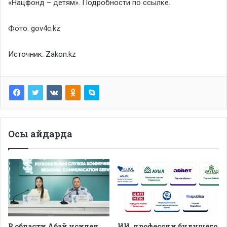
«Нацфонд – детям». Подробности по
ссылке
.
Фото: gov4c.kz
Источник:
Zakon.kz
Осы айдарда
В области Абай усилен
ИИ, профессии будущего