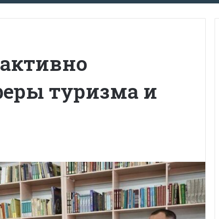
 активно
феры туризма и