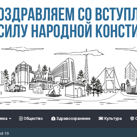
ика
Общество
Здравоохранение
Культура
С
id-19