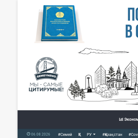
Эконом
06.08.2026
#Семей
ҚЗ
РУ
#Қазақстан
#Cov