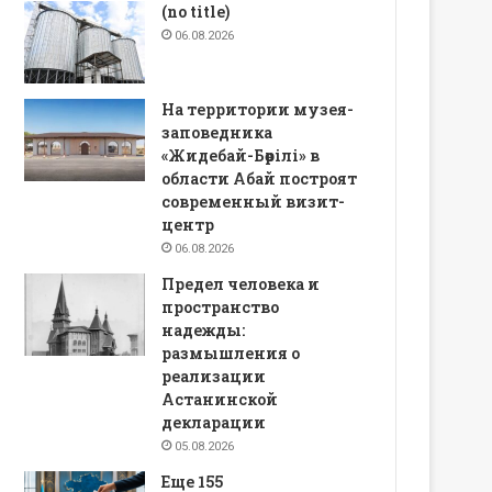
(no title)
06.08.2026
На территории музея-
заповедника
«Жидебай-Бөрілі» в
области Абай построят
современный визит-
центр
06.08.2026
Предел человека и
пространство
надежды:
размышления о
реализации
Астанинской
декларации
05.08.2026
Еще 155