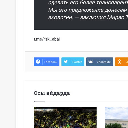
сделать его более транспарен
Мы это предложение донесем 
экологии, — заключил Мирас Т
t.me/rsk_abai
Facebook
Twitter
VKontakte
O
Осы айдарда