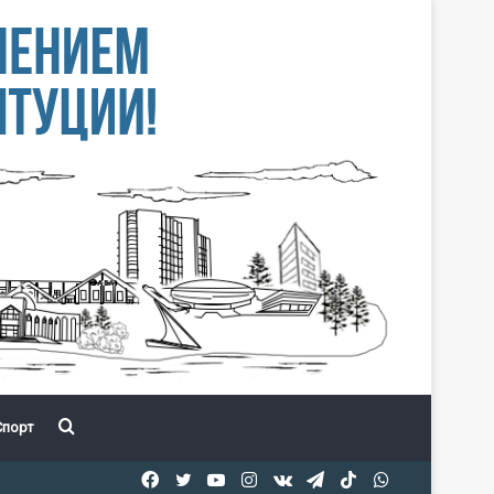
Іздеу
порт
Facebook
Twitter
YouTube
Instagram
vk.com
Telegram
TikTok
WhatsApp