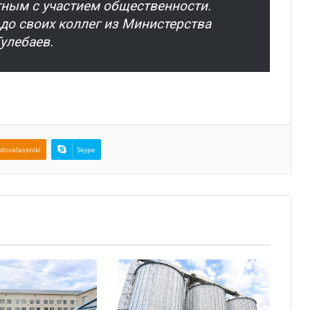
тным с участием общественности.
до своих коллег из Министерства
улебаев.
dnoklassniki
Skype