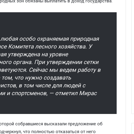
родных зон обязаны выплатить в доход государства.
 любая особо охраняемая природная
се Комитета лесного хозяйства. У
рая утверждена на уровне
ого органа. При утверждении сетки
ветуются. Сейчас мы ведем работу в
 том, что нужно создавать
истов, в том числе для людей с
и и спортсменов, — отметил Мирас
 которой собравшиеся высказали предложение об
одчеркнул, что полностью отказаться от него