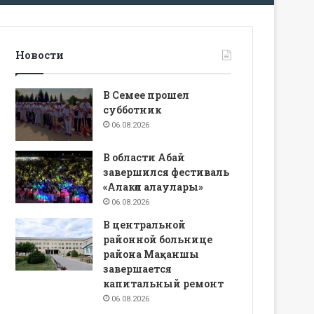
Новости
В Семее прошел
субботник
06.08.2026
В области Абай
завершился фестиваль
«Алакөл алаулары»
06.08.2026
В центральной
районной больнице
района Мақаншы
завершается
капитальный ремонт
06.08.2026