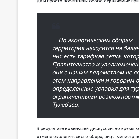
да и просто посетители особо охраняемых при
— По экологическим сборам –
территория находится на балан
них есть тарифная сетка, кото
Правительства и уполномоченн
они с нашим ведомством не со
этом направлении и говорим о
определенные условия для тур
ограниченными возможностям
Тулебаев.
В результате возникшей дискуссии, во время
отмене экологического сбора, вице-министр п