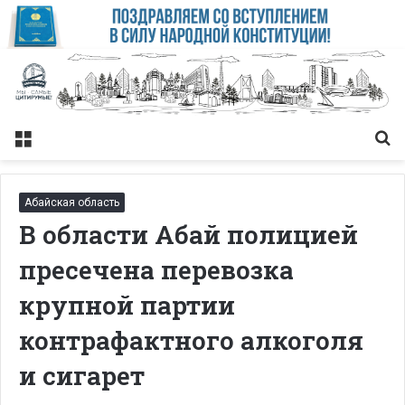
Меню
Із
Абайская область
В области Абай полицией
пресечена перевозка
крупной партии
контрафактного алкоголя
и сигарет