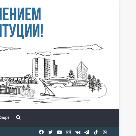
Іздеу
порт
Facebook
Twitter
YouTube
Instagram
vk.com
Telegram
TikTok
WhatsApp