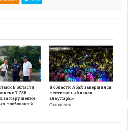
қстан»: В области
В области Абай завершился
авлено 7 786
фестиваль «Алакөл
в за нарушение
алаулары»
ых требований
06.08.2026