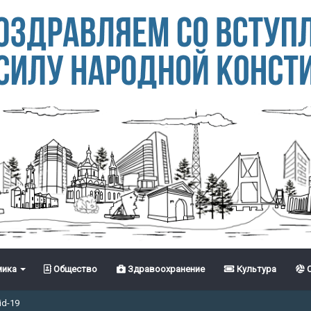
ика
Общество
Здравоохранение
Культура
С
id-19