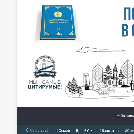
Эконом
08.08.2026
#Семей
ҚЗ
РУ
#Қазақстан
#Cov