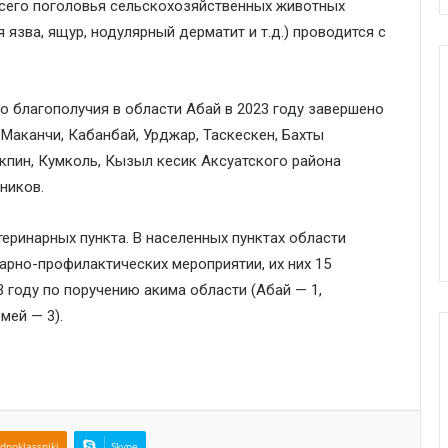
всего поголовья сельскохозяйственных животных
язва, ящур, нодулярный дерматит и т.д.) проводится с
о благополучия в области Абай в 2023 году завершено
 Маканчи, Кабанбай, Урджар, Таскескен, Бахты
Екпин, Кумколь, Кызыл кесик Аксуатского района
ников.
еринарных пункта. В населенных пунктах области
арно-профилактических мероприятии, их них 15
 году по поручению акима области (Абай — 1,
мей — 3).
dnoklassniki
Skype