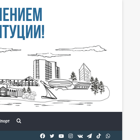
Іздеу
порт
Facebook
Twitter
YouTube
Instagram
vk.com
Telegram
TikTok
WhatsApp