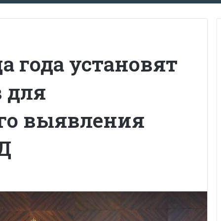
ца года установят
 для
го выявления
Д