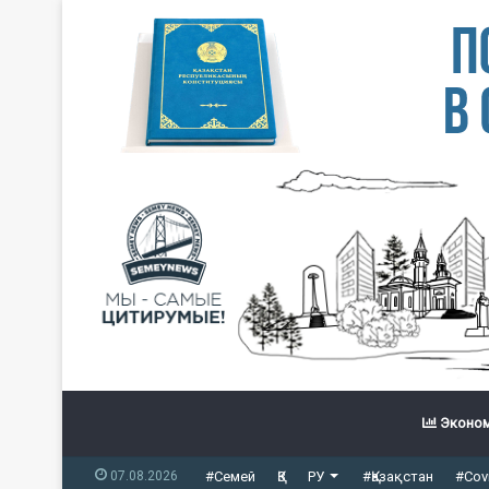
Эконом
07.08.2026
#Семей
ҚЗ
РУ
#Қазақстан
#Cov