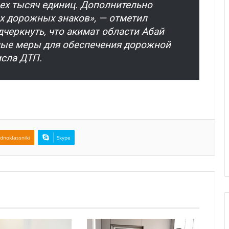
рех тысяч единиц. Дополнительно
х дорожных знаков», — отметил
дчеркнуть, что акимат области Абай
мые меры для обеспечения дорожной
исла ДТП.
dnoklassniki
Skype