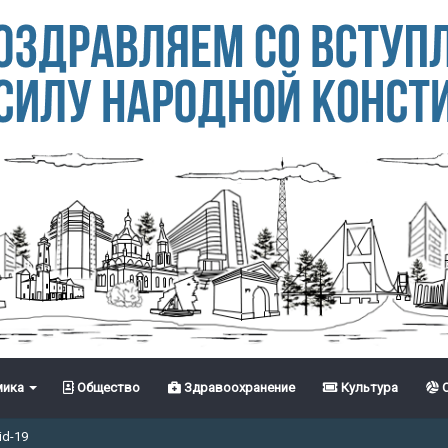
ика
Общество
Здравоохранение
Культура
С
id-19